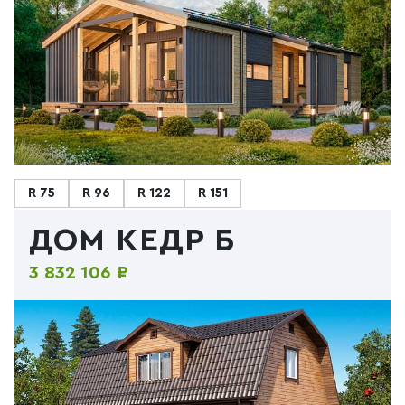
R 75
R 96
R 122
R 151
ДОМ КЕДР Б
3 832 106 ₽