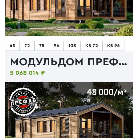
68
72
75
96
108
КБ 72
КБ 96
МОДУЛЬДОМ ПРЕФАБ 96
5 068 014 ₽