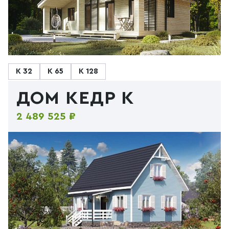
К 32
К 65
К 128
ДОМ КЕДР К
2 489 525 ₽