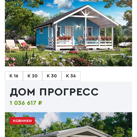
К 16
К 20
К 30
К 36
ДОМ ПРОГРЕСС
1 036 617 ₽
НОВИНКИ