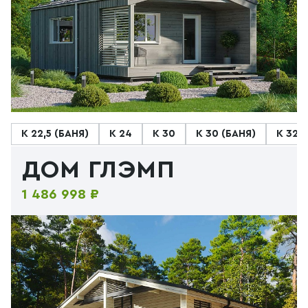
К 22,5 (БАНЯ)
К 24
К 30
К 30 (БАНЯ)
К 32
ДОМ ГЛЭМП
1 486 998 ₽