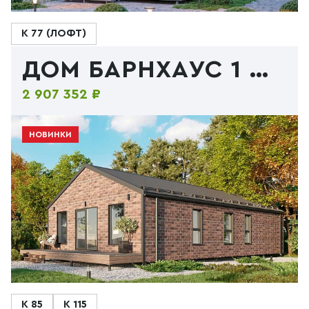
К 77 (ЛОФТ)
ДОМ БАРНХАУС 1 ЭТАЖ
2 907 352 ₽
НОВИНКИ
К 85
К 115