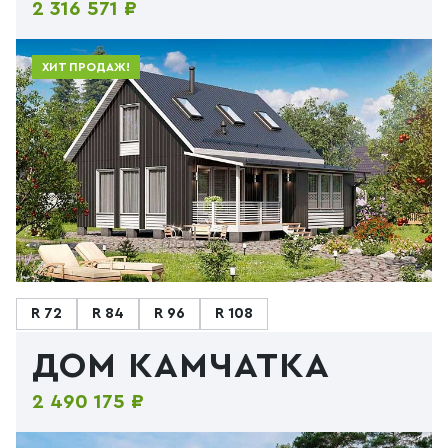
2 316 571 ₽
ХИТ ПРОДАЖ!
R 72
R 84
R 96
R 108
ДОМ КАМЧАТКА
2 490 175 ₽