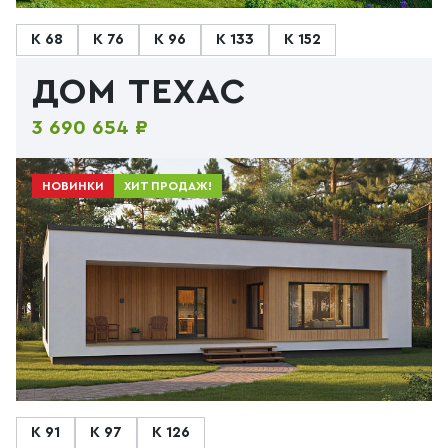
К 68
К 76
К 96
К 133
К 152
ДОМ ТЕХАС
3 690 654 ₽
НОВИНКИ
ХИТ ПРОДАЖ!
К 91
К 97
К 126