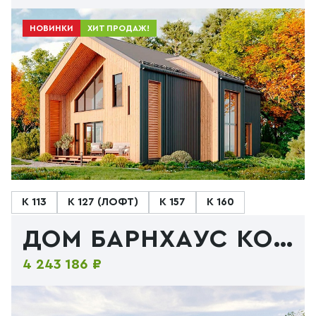
НОВИНКИ
ХИТ ПРОДАЖ!
К 113
К 127 (ЛОФТ)
К 157
К 160
ДОМ БАРНХАУС КОМПЛЕКС
4 243 186 ₽