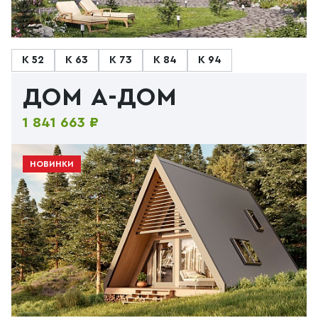
К 52
К 63
К 73
К 84
К 94
ДОМ А-ДОМ
1 841 663 ₽
НОВИНКИ