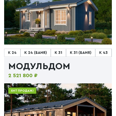
К 24
К 24 (БАНЯ)
К 31
К 31 (БАНЯ)
К 43
МОДУЛЬДОМ
2 521 800 ₽
ХИТ ПРОДАЖ!