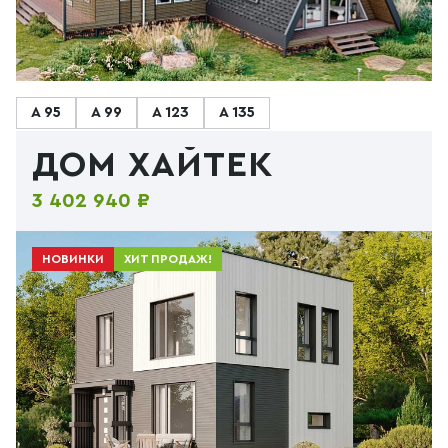
А 95
А 99
А 123
А 135
ДОМ ХАЙТЕК
3 402 940 ₽
НОВИНКИ
ХИТ ПРОДАЖ!