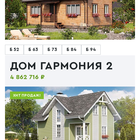
Б 52
Б 63
Б 73
Б 84
Б 94
ДОМ ГАРМОНИЯ 2
4 862 716 ₽
ХИТ ПРОДАЖ!