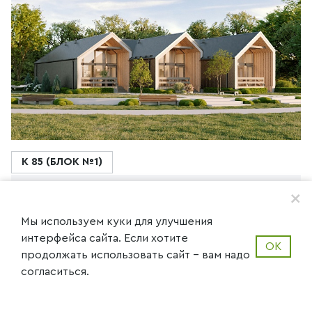
К 85 (БЛОК №1)
+
ДОМ ГАРМОНИЯ R
Мы используем куки для улучшения
4 583 845 ₽
интерфейса сайта. Если хотите
ОК
продолжать использовать сайт - вам надо
НОВИНКИ
ХИТ ПРОДАЖ!
согласиться.