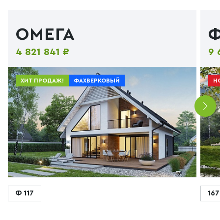
ОМЕГА
Ф
4 821 841 ₽
9 
ХИТ ПРОДАЖ!
ФАХВЕРКОВЫЙ
Н
Ф 117
167