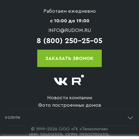
Срок службы дома — более 50 лет. Это достигается
стеклопакетами.
за счёт использования усиленных клееных балок для
Работаем ежедневно
перекрытий и стропильной системы, PIR-утепления,
с 10:00 до 19:00
исключающего промерзание древесины, а также
INFO@RUDOM.RU
системы вентиляции, предотвращающей конденсат
и плесень под кровлей.
8 (800) 250-25-05
ЗАКАЗАТЬ ЗВОНОК
Новости компании
Фото построенных домов
УСЛУГИ
Одноэтажные дома
© 1999-2026 ООО «ГК «Технология»
ИНН: 5040165174, ОГРН: 1195027026314.