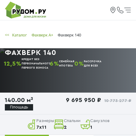
<<
Каталог
Фахверк А+
Фахверк 140
ФАХВЕРК 140
КРЕДИТ БЕЗ
СЕМЕЙНАЯ
РАССРОЧКА
12,5%
6%
0%
ПЕРВОНАЧАЛЬНОГО
ИПОТЕКА
ДЛЯ ВСЕХ
ПЕРВОГО
ВЗНОСА
140.00 м²
9 695 950 ₽
10 773 277 ₽
Площадь
Размеры
Спальни
Санузлов
7x11
2
1