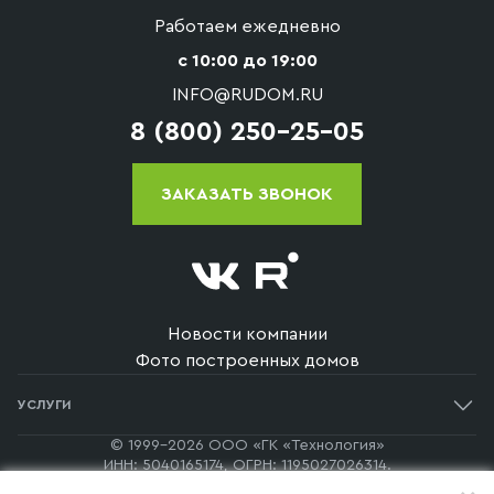
банками и помогает подобрать подходящую
Работаем ежедневно
ипотечную программу для строительства
с 10:00 до 19:00
загородного дома. Условия кредитования, размер
INFO@RUDOM.RU
первоначального взноса и процентная ставка
8 (800) 250-25-05
зависят от банка и выбранной программы, более
подробно с условиями можно ознакомиться на
странице
.
ЗАКАЗАТЬ ЗВОНОК
Новости компании
Фото построенных домов
УСЛУГИ
Одноэтажные дома
© 1999-2026 ООО «ГК «Технология»
ИНН: 5040165174, ОГРН: 1195027026314.
Двухэтажные дома
140170, Московская Область, г. Бронницы, пер. Каширский, д.