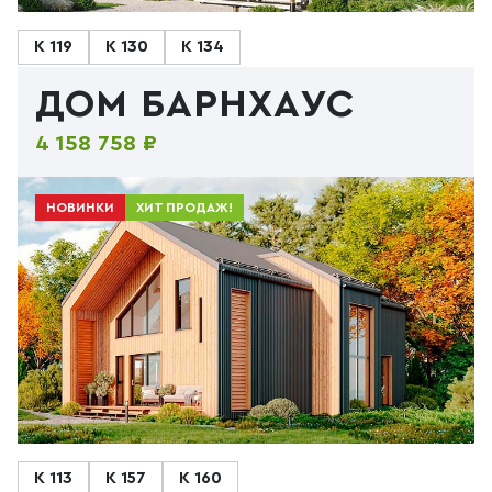
К 119
К 130
К 134
ДОМ БАРНХАУС
4 158 758 ₽
НОВИНКИ
ХИТ ПРОДАЖ!
К 113
К 157
К 160