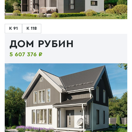
К 91
К 118
ДОМ РУБИН
5 607 376 ₽