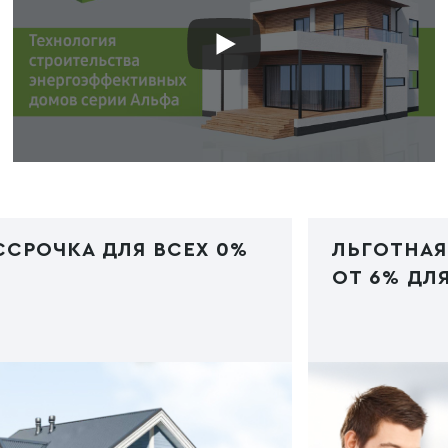
ССРОЧКА ДЛЯ ВСЕХ 0%
ЛЬГОТНАЯ
ОТ 6% ДЛЯ
 PHP
/img/ipoteka.jpg"
Код PHP
/img/i
e="image/webp">
type="image/