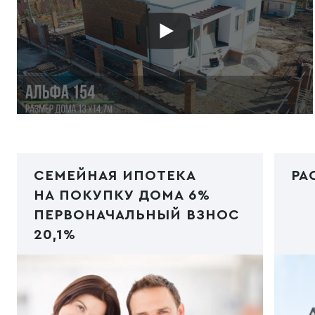
СЕМЕЙНАЯ ИПОТЕКА
РА
НА ПОКУПКУ ДОМА 6%
ПЕРВОНАЧАЛЬНЫЙ ВЗНОС
20,1%
Код PHP
/img/ipoteka1.jpg"
Код
type="image/webp">
typ