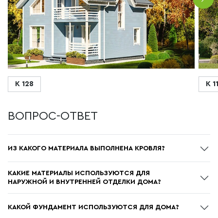
К 128
К 1
ВОПРОС-ОТВЕТ
ИЗ КАКОГО МАТЕРИАЛА ВЫПОЛНЕНА КРОВЛЯ?
Кровельное покрытие дома и террасы выполнено из
КАКИЕ МАТЕРИАЛЫ ИСПОЛЬЗУЮТСЯ ДЛЯ
профнастила С-21 цвета графит бархат (RAL 7024)
НАРУЖНОЙ И ВНУТРЕННЕЙ ОТДЕЛКИ ДОМА?
Наружная отделка – обшивка стен и фронтонов OSB-
КАКОЙ ФУНДАМЕНТ ИСПОЛЬЗУЮТСЯ ДЛЯ ДОМА?
плитой 9мм и вертикальная фасадная доска