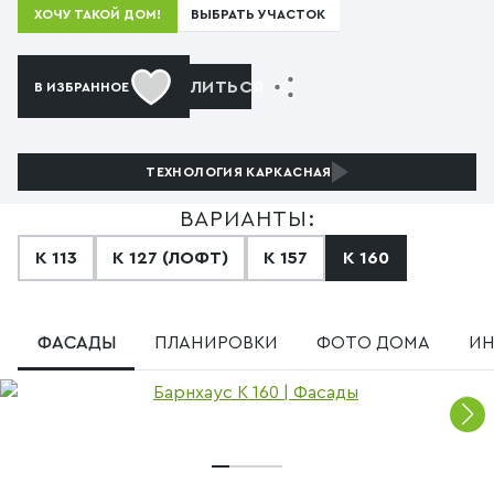
ВЫБРАТЬ УЧАСТОК
ХОЧУ ТАКОЙ ДОМ!
ПОДЕЛИТЬСЯ
В ИЗБРАННОЕ
ТЕХНОЛОГИЯ
КАРКАСНАЯ
ВАРИАНТЫ:
К 113
К 127 (ЛОФТ)
К 157
К 160
ФАСАДЫ
ПЛАНИРОВКИ
ФОТО ДОМА
ИН