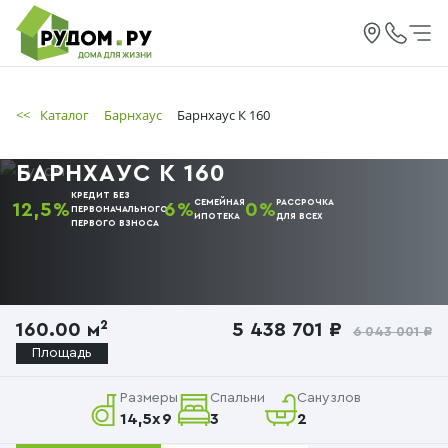
<<
Каталог
Барнхаус
Барнхаус К 160
БАРНХАУС К 160
КРЕДИТ БЕЗ
СЕМЕЙНАЯ
РАССРОЧКА
12,5%
6%
0%
ПЕРВОНАЧАЛЬНОГО
ИПОТЕКА
ДЛЯ ВСЕХ
ПЕРВОГО
ВЗНОСА
160.00 м²
5 438 701 ₽
6 043 001 ₽
Площадь
Размеры
Спальни
Санузлов
14,5x9
3
2