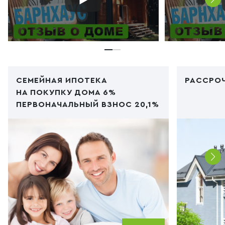
СЕМЕЙНАЯ ИПОТЕКА
РАССРОЧ
НА ПОКУПКУ ДОМА 6%
ПЕРВОНАЧАЛЬНЫЙ ВЗНОС 20,1%
Код PHP
/img/ipoteka1.jpg"
Код PHP
/i
type="image/webp">
type="im