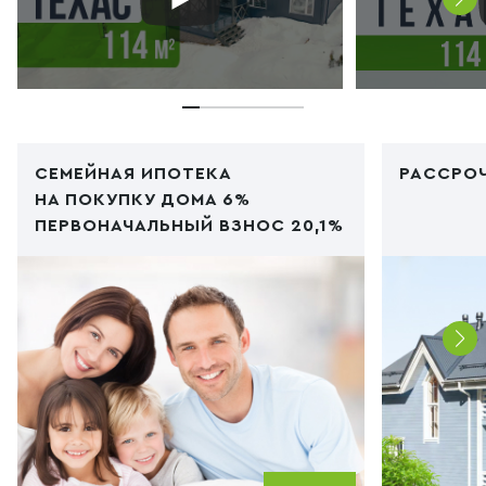
СЕМЕЙНАЯ ИПОТЕКА
РАССРОЧ
НА ПОКУПКУ ДОМА 6%
ПЕРВОНАЧАЛЬНЫЙ ВЗНОС 20,1%
Код PHP
/img/ipoteka1.jpg"
Код PHP
/i
type="image/webp">
type="im