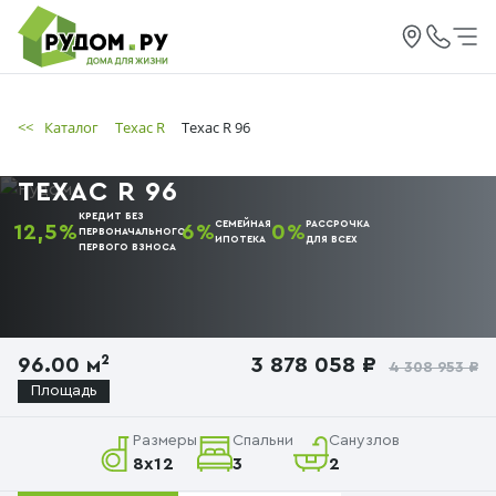
<<
Каталог
Техас R
Техас R 96
ТЕХАС R 96
КРЕДИТ БЕЗ
СЕМЕЙНАЯ
РАССРОЧКА
12,5%
6%
0%
ПЕРВОНАЧАЛЬНОГО
ИПОТЕКА
ДЛЯ ВСЕХ
ПЕРВОГО
ВЗНОСА
96.00 м²
3 878 058 ₽
4 308 953 ₽
Площадь
Размеры
Спальни
Санузлов
8х12
3
2