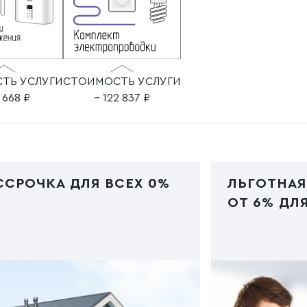
ТЬ УСЛУГИ
СТОИМОСТЬ УСЛУГИ
8 668
– 122 837
ССРОЧКА ДЛЯ ВСЕХ 0%
ЛЬГОТНАЯ
ОТ 6% ДЛЯ
 PHP
/img/ipoteka.jpg"
Код PHP
/img/i
e="image/webp">
type="image/