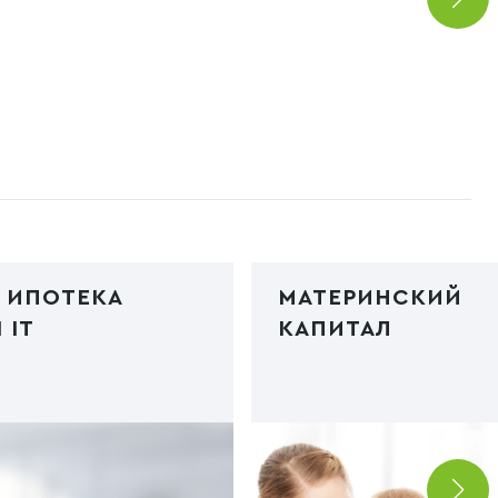
 ИПОТЕКА
МАТЕРИНСКИЙ
 IT
КАПИТАЛ
poteka2.jpg"
Код PHP
/img/ipoteka3.jp
webp">
type="image/webp">