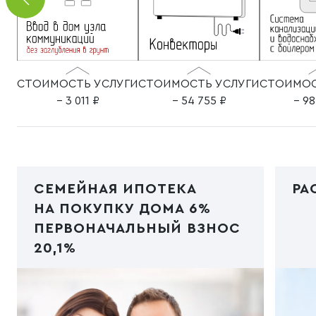
СТОИМОСТЬ УСЛУГИ
СТОИМОСТЬ УСЛУГИ
СТОИМОС
– 3 011
– 54 755
– 9
СЕМЕЙНАЯ ИПОТЕКА
РА
НА ПОКУПКУ ДОМА 6%
ПЕРВОНАЧАЛЬНЫЙ ВЗНОС
20,1%
Код PHP
/img/ipoteka1.jpg"
Код
type="image/webp">
typ