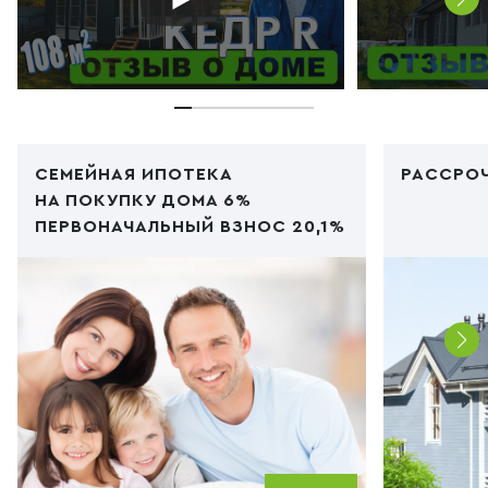
СЕМЕЙНАЯ ИПОТЕКА
РАССРОЧ
НА ПОКУПКУ ДОМА 6%
ПЕРВОНАЧАЛЬНЫЙ ВЗНОС 20,1%
Код PHP
/img/ipoteka1.jpg"
Код PHP
/i
type="image/webp">
type="im