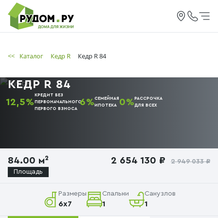
<<
Каталог
Кедр R
Кедр R 84
КЕДР R 84
КРЕДИТ БЕЗ
СЕМЕЙНАЯ
РАССРОЧКА
12,5%
6%
0%
ПЕРВОНАЧАЛЬНОГО
ИПОТЕКА
ДЛЯ ВСЕХ
ПЕРВОГО
ВЗНОСА
84.00 м²
2 654 130 ₽
2 949 033 ₽
Площадь
Размеры
Спальни
Санузлов
6х7
1
1