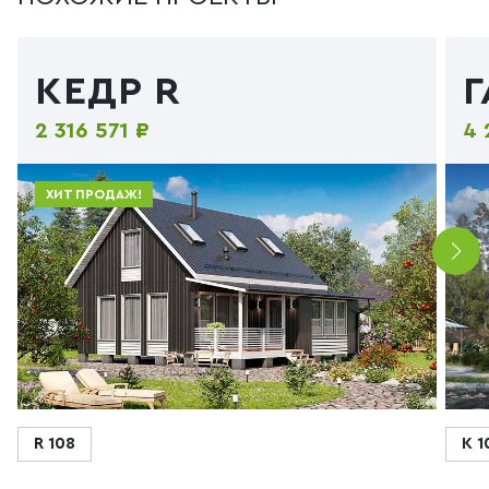
КЕДР R
2 316 571 ₽
4 
ХИТ ПРОДАЖ!
R 108
К 1