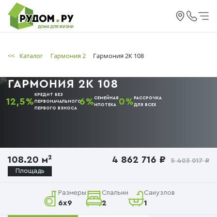
<<
Каталог
Гармония 2
Гармония 2К 108
ГАРМОНИЯ 2К 108
КРЕДИТ БЕЗ
СЕМЕЙНАЯ
РАССРОЧКА
12,5%
6%
0%
ПЕРВОНАЧАЛЬНОГО
ИПОТЕКА
ДЛЯ ВСЕХ
ПЕРВОГО
ВЗНОСА
108.20 м²
4 862 716 ₽
5 403 017 ₽
Площадь
Размеры
Спальни
Санузлов
6х9
2
1