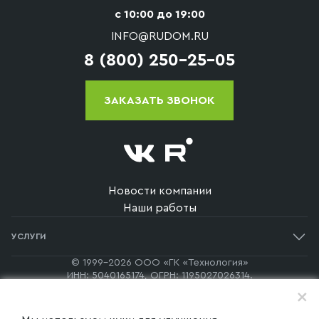
с 10:00 до 19:00
INFO@RUDOM.RU
8 (800) 250-25-05
ЗАКАЗАТЬ ЗВОНОК
Новости компании
Наши работы
УСЛУГИ
Одноэтажные дома
© 1999-2026 ООО «ГК «Технология»
ИНН: 5040165174, ОГРН: 1195027026314.
Двухэтажные дома
140170, Московская Область, г. Бронницы, пер. Каширский, д.
+
60, офис 7а
Дома в стиле барнхаус
Копирование и распространение материалов с сайта