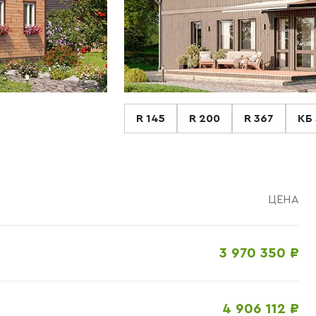
R 145
R 200
R 367
КБ
ЦЕНА
3 970 350 ₽
4 906 112 ₽