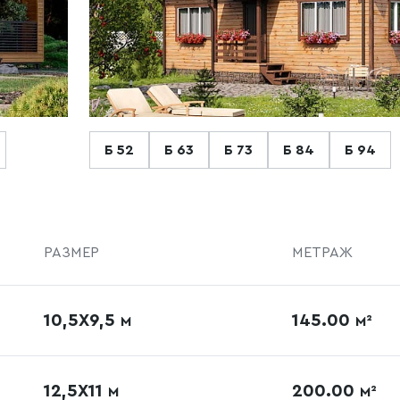
Б 52
Б 63
Б 73
Б 84
Б 94
РАЗМЕР
МЕТРАЖ
10,5Х9,5
145.00
М
М²
12,5Х11
200.00
М
М²