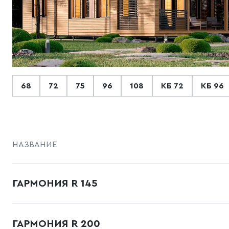
68
72
75
96
108
КБ 72
КБ 96
НАЗВАНИЕ
ГАРМОНИЯ R 145
ГАРМОНИЯ R 200