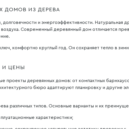
 ДОМОВ ИЗ ДЕРЕВА
, долговечности и энергоэффективности. Натуральная д
 воздуха. Современный деревянный дом отличается пре
ение.
люч, комфортно круглый год. Он сохраняет тепло в зимн
 И ЦЕНЫ
е проекты деревянных домов: от компактных барнхаусо
архитектурного бюро адаптируют планировку и другие э
ева различных типов. Основные варианты и их преимуще
сплуатационные характеристики;
шение, сохраняющее натуральную эстетику древесины;