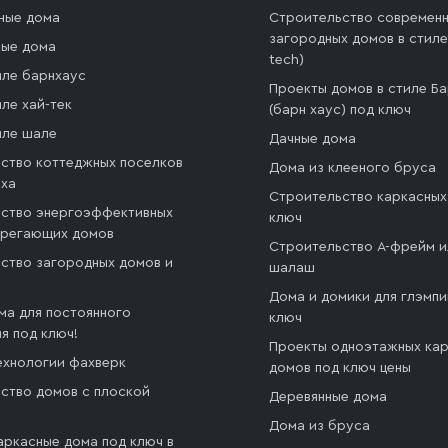
ные дома
Строительство современн
загородных домов в стиле 
ые дома
tech)
иле барнхаус
Проекты домов в стиле Б
ле хай-тек
(барн хаус) под ключ
иле шале
Дачные дома
ство коттеджных поселков
Дома из клееного бруса
ыха
Строительство каркасных
ство энергоэффективных
ключ
ерегающих домов
Строительство А-фрейм и
ство загородных домов и
шалаш
й
Дома и домики для глэмпи
ма для постоянного
ключ
я под ключ!
Проекты одноэтажных ка
ехнологии фахверк
домов под ключ цены
ство домов с плоской
Деревянные дома
Дома из бруса
аркасные дома под ключ в